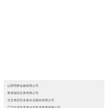
浙江上城区金宸农业有限公司拥有先进的现代化生产设备和生产工
艺，确保产品品质不仅达到国家标准，而且优于国家标准；发挥公
司原材料采购优势和成本管控优势，使产品的性价比较优；直接与
国际和国内原材料生产厂家合作，确保原材料进货渠道都是来自化
工原料知名生产企业。
友情链接
广东罗湖区尚辉保险有限公司
甘肃广安证券有限公司
黑龙江盛和文化有限公司
山西明辉金融有限公司
青海瑞恒证券有限公司
北京海淀区金泰农业股份有限公司
辽宁庄河市罗复信息技术集团有限公司