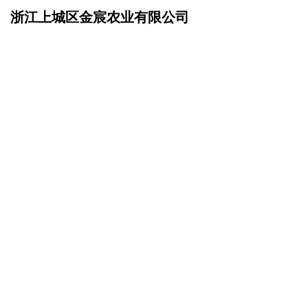
浙江上城区金宸农业有限公司
网站首页
在线留言
>
您的姓名：
手机号码：
微信号码：